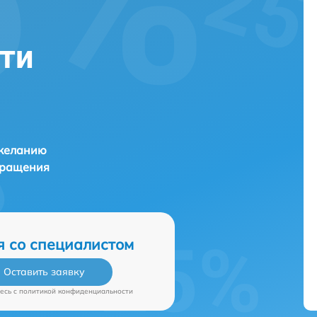
тти
 желанию
бращения
я со специалистом
Оставить заявку
есь c
политикой конфиденциальности