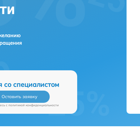
тти
 желанию
бращения
я со специалистом
Оставить заявку
есь c
политикой конфиденциальности