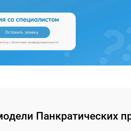
ия со специалистом
Оставить заявку
аетесь c
политикой конфиденциальности
одели Панкратических п