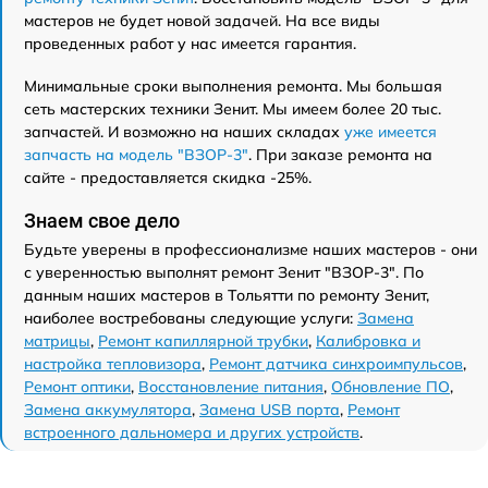
мастеров не будет новой задачей. На все виды
проведенных работ у нас имеется гарантия.
Минимальные сроки выполнения ремонта. Мы большая
сеть мастерских техники Зенит. Мы имеем более 20 тыс.
запчастей. И возможно на наших складах
уже имеется
запчасть на модель "ВЗОР-3"
. При заказе ремонта на
сайте - предоставляется скидка -25%.
Знаем свое дело
Будьте уверены в профессионализме наших мастеров - они
с уверенностью выполнят ремонт Зенит "ВЗОР-3". По
данным наших мастеров в Тольятти по ремонту Зенит,
наиболее востребованы следующие услуги:
Замена
матрицы
,
Ремонт капиллярной трубки
,
Калибровка и
настройка тепловизора
,
Ремонт датчика синхроимпульсов
,
Ремонт оптики
,
Восстановление питания
,
Обновление ПО
,
Замена аккумулятора
,
Замена USB порта
,
Ремонт
встроенного дальномера и других устройств
.