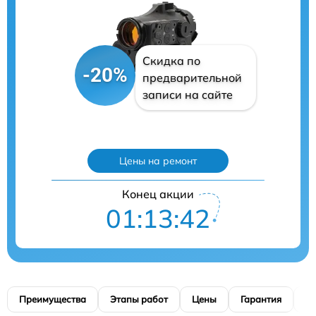
Скидка по
-20%
предварительной
записи на сайте
Цены на ремонт
Конец акции
01:13:41
Преимущества
Этапы работ
Цены
Гарантия
М